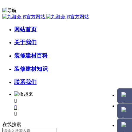
网站首页
关于我们
装修建材百科
装修建材知识
联系我们



在线搜索