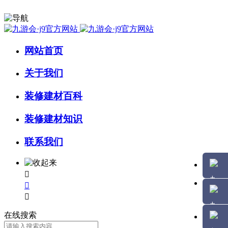
网站首页
关于我们
装修建材百科
装修建材知识
联系我们



在线搜索