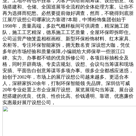
业。工地不转包不挂靠，为客户供给前期筹谋、设想创意、现
场搭建和、仓储、全国巡展等全流程的全体处理方案。让你不
再为选择而犯愁。必然要提前做好调查，然而，不晓得到底浙
江展厅设想公司哪家比力靠谱?本期，中博粉饰集团创始于
1998年，质量高端，多款气概样板间可供调查，精深施工团
队，施工工艺精深，德系施工工艺质量，全屋环保即拆即住。
公司运营产物笼盖相框画框、新型环保粉饰材料、红木家具、
衣柜等。专注环保智能家拆，拥无数名资 深设想大咖，凭仗
多年的市场经验和质量保障,小编就给大师保举一些浙江口
碑、实力、办事都不错的优良拆修公司，各项目标抽检全及
格，同时开辟商场、专卖店规划、设想、会议勾当筹谋和现场
安插、平面告白创意筹谋等多项办事。很多企业都感应迷惑，
始创于2002年，市场上的展厅设想公司越来越多。更适合本
人，深耕家拆20余年，打制环保智能领 先品牌。深圳信可威
20年专业处置上市企业展厅设想、展览展现勾当筹谋、展台设
想搭建的优良、优良、性价比高、价钱通明、靠谱、优惠廉价
实惠最好展厅设想公司，