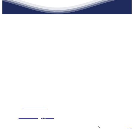
江苏九游会·j9官方网站建材有限公司
公司经营范围包括：建材销售；干粉砂浆、水泥制品生产、销售；普
通货物仓储；道路普通货物运输；建筑劳务分包（凭资质证书经
营）。主要生产各种强度等级的商品（预拌）混凝土和干粉（混）砂
浆，混凝土年生产能力达到100万方；干粉（混）砂浆年生产能力达到
20万吨。
地 址：南通市滨海园区东晋村八组江苏九游会·j9官方网站建材有
限公司
客服热线：
17712222822
张经理
邮 箱：
445721731@qq.com
Copyright© 江苏九游会·j9官方网站建材有限公司
>
网站建设：
九
游会·j9官方网站
网站地图