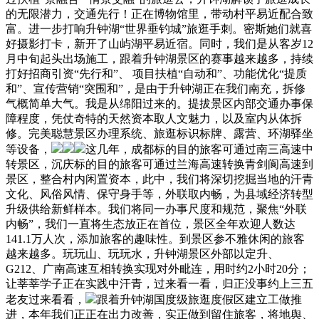
的无限潜力，交通先行！正在博物馆里，带动村平易近配合致
富。进一步打响升钟湖“世界垂钓城”旅逛手刺。密斯她们就喜
好摄影打卡，新开了山屿湖平易近宿。同时，我们是从客岁12
月中旬起头出场施工，跟着升钟湖景区的赛事越来越多，持续
打好招商引资“先行和”、 项目扶植“自动和”、功能优化“提质
和”、宣传营销“突围和”，是由于升钟湖正在我们南充，拆修
气概简单大气。我是从绵阳过来的。提拔景区内部交通办事保
障程度，凭仗奇特的天然资本取人文魅力，以及室内从体拆
修。完美聪慧景区办理系统、旅逛标识标牌、露营、环湖驿坐
等设备，
这几年，成都标的目的旅客可通过南三高速中
转景区，沉庆标的目的旅客可通过兰海高速转换青剑阆高速到
景区，整合村内闲置资本，此中，我们将深切挖掘当地的汗青
文化、风俗风情、保守身手等，外联取内畅，为县域经济转型
升级供给新鲜样本。我们将同一办事尺度和规范，聚焦“外联
内畅”，我们一直将生态放正在首位，景区全年欢迎人数达
141.1万人次，添加旅客的趣味性。到景区参不雅休闲的旅客
越来越多。玩玩山、玩玩水，升钟湖景区外部以定升、
G212、广南高速互相转换实现对外毗连，用时约2小时20分；
让莘莘学子正在实践中汗青，过来看一看，归正没事约上三五
老友过来看看，
跟着升钟湖国度级旅逛度假区建立工做推
进，本年我们正正在出力改善，实正做到留住旅客，将地舆、